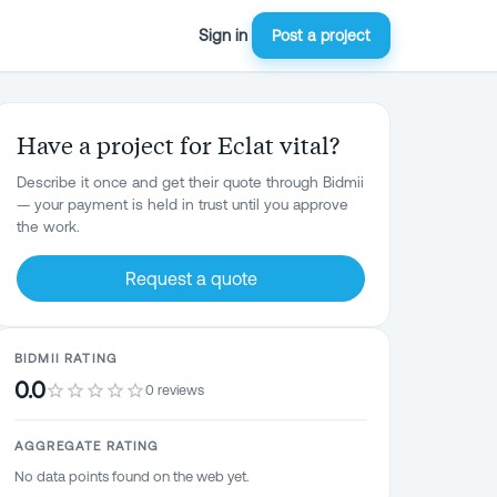
Sign in
Post a project
Have a project for Eclat vital?
Describe it once and get their quote through Bidmii
— your payment is held in trust until you approve
the work.
Request a quote
BIDMII RATING
0.0
0 reviews
AGGREGATE RATING
No data points found on the web yet.