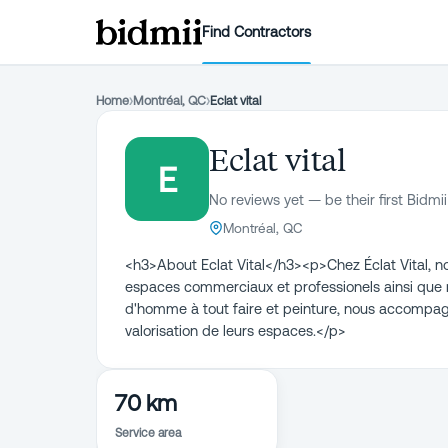
Find Contractors
Home
›
Montréal, QC
›
Eclat vital
Eclat vital
E
No reviews yet — be their first Bidmii
Montréal, QC
<h3>About Eclat Vital</h3><p>Chez Éclat Vital, no
espaces commerciaux et professionels ainsi que r
d'homme à tout faire et peinture, nous accompagno
valorisation de leurs espaces.</p>
70 km
Service area